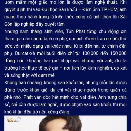
ươm mầm một giấc mơ lớn là được làm nghệ thuật. Khi
quyết định thi vào Đại học Sân khấu – Điện ảnh TP.HCM, anh
mang theo hành trang là kiến thức cùng cả tinh thần lên Sài
Gòn lập nghiệp đầy quyết tâm.
Những năm tháng sinh viên, Tấn Phát từng chủ động xin
tham gia các nhóm kịch cà phê, nơi anh được trao cơ hội thử
sức với nhiều dạng vai khác nhau, từ bi đến hài, từ chính đến
phụ. Dù cát-xê mỗi buổi diễn chỉ từ 100.000 đến 150.000
đồng cho khoảng hai giờ nhập vai, nhưng với anh, đó là
trường học thực tế quý giá – nơi tích lũy kinh nghiệm, cọ xát
và sống thật với đam mê.
Không hào nhoáng, không sân khấu lớn, nhưng mỗi lần được
đứng trước khán giả, dù chỉ vài chục người trong quán cà
phê nhỏ, Phát vẫn dốc hết mình cho vai diễn. Anh từng chia
sẻ, chỉ cần được làm nghề, được chạm vào sân khấu, thì mọi
khó khăn đều trở nên xứng đáng.