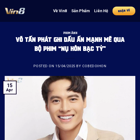
Skip
to
Về Vin8
Sản Phẩm
Liên Hệ
NHẬN VÉ
content
PHIM ẢNH
VÕ TẤN PHÁT GHI DẤU ẤN MẠNH MẼ QUA
BỘ PHIM “NỤ HÔN BẠC TỶ”
POSTED ON
15/04/2025
BY
COBEDOIHON
15
Apr