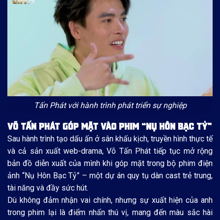
Tấn Phát với hành trình phát triển sự nghiệp
VÕ TẤN PHÁT GÓP MẶT VÀO PHIM “NỤ HÔN BẠC TỶ”
Sau hành trình tạo dấu ấn ở sân khấu kịch, truyền hình thực tế
và cả sản xuất web-drama, Võ Tấn Phát tiếp tục mở rộng
bản đồ diễn xuất của mình khi góp mặt trong bộ phim điện
ảnh “Nụ Hôn Bạc Tỷ” – một dự án quy tụ dàn cast trẻ trung,
tài năng và đầy sức hút.
Dù không đảm nhận vai chính, nhưng sự xuất hiện của anh
trong phim lại là điểm nhấn thú vị, mang đến màu sắc hài