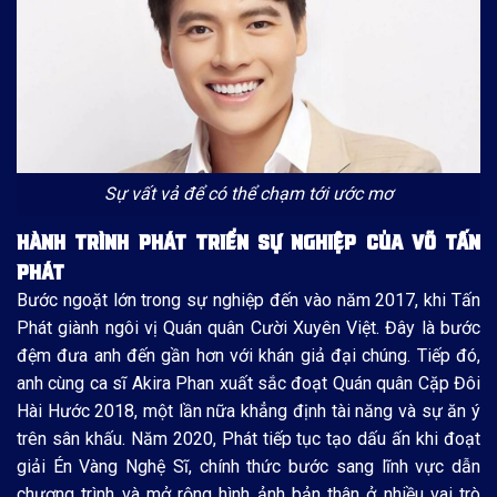
Sự vất vả để có thể chạm tới ước mơ
HÀNH TRÌNH PHÁT TRIỂN SỰ NGHIỆP CỦA VÕ TẤN
PHÁT
Bước ngoặt lớn trong sự nghiệp đến vào năm 2017, khi Tấn
Phát giành ngôi vị Quán quân Cười Xuyên Việt. Đây là bước
đệm đưa anh đến gần hơn với khán giả đại chúng. Tiếp đó,
anh cùng ca sĩ Akira Phan xuất sắc đoạt Quán quân Cặp Đôi
Hài Hước 2018, một lần nữa khẳng định tài năng và sự ăn ý
trên sân khấu. Năm 2020, Phát tiếp tục tạo dấu ấn khi đoạt
giải Én Vàng Nghệ Sĩ, chính thức bước sang lĩnh vực dẫn
chương trình và mở rộng hình ảnh bản thân ở nhiều vai trò