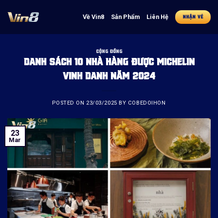
Skip
to
Về Vin8
Sản Phẩm
Liên Hệ
NHẬN VÉ
content
CỘNG ĐỒNG
DANH SÁCH 10 NHÀ HÀNG ĐƯỢC MICHELIN
VINH DANH NĂM 2024
POSTED ON
23/03/2025
BY
COBEDOIHON
23
Mar