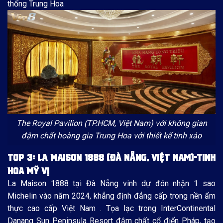
thống Trung Hoa
The Royal Pavilion (TP.HCM, Việt Nam) với không gian
đậm chất hoàng gia Trung Hoa với thiết kế tinh xảo
TOP 3: LA MAISON 1888 (ĐÀ NẴNG, VIỆT NAM)-TINH
HOA MỸ VỊ
La Maison 1888 tại Đà Nẵng vinh dự đón nhận 1 sao
Michelin vào năm 2024, khẳng định đẳng cấp trong nền ẩm
thực cao cấp Việt Nam . Tọa lạc trong InterContinental
Danang Sun Peninsula Resort đậm chất cổ điển Pháp, tạo