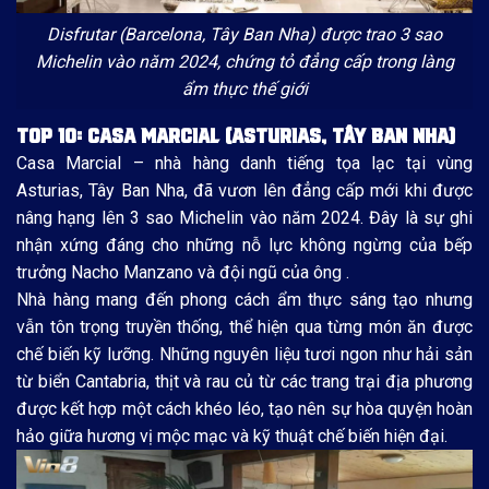
Disfrutar (Barcelona, Tây Ban Nha) được trao 3 sao
Michelin vào năm 2024, chứng tỏ đẳng cấp trong làng
ẩm thực thế giới
TOP 10: CASA MARCIAL (ASTURIAS, TÂY BAN NHA)
Casa Marcial – nhà hàng danh tiếng tọa lạc tại vùng
Asturias, Tây Ban Nha, đã vươn lên đẳng cấp mới khi được
nâng hạng lên 3 sao Michelin vào năm 2024. Đây là sự ghi
nhận xứng đáng cho những nỗ lực không ngừng của bếp
trưởng Nacho Manzano và đội ngũ của ông .
Nhà hàng mang đến phong cách ẩm thực sáng tạo nhưng
vẫn tôn trọng truyền thống, thể hiện qua từng món ăn được
chế biến kỹ lưỡng. Những nguyên liệu tươi ngon như hải sản
từ biển Cantabria, thịt và rau củ từ các trang trại địa phương
được kết hợp một cách khéo léo, tạo nên sự hòa quyện hoàn
hảo giữa hương vị mộc mạc và kỹ thuật chế biến hiện đại.