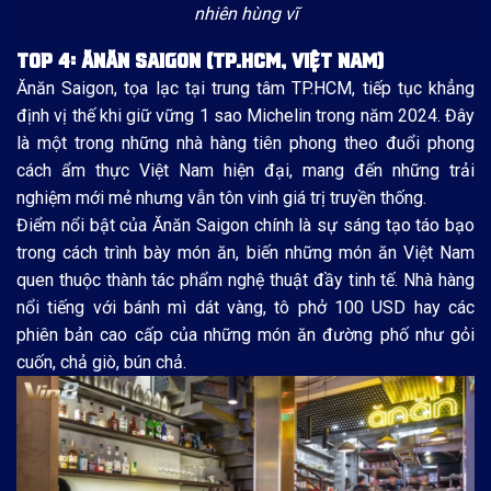
nhiên hùng vĩ
TOP 4: ĂNĂN SAIGON (TP.HCM, VIỆT NAM)
Ănăn Saigon, tọa lạc tại trung tâm TP.HCM, tiếp tục khẳng
định vị thế khi giữ vững 1 sao Michelin trong năm 2024. Đây
là một trong những nhà hàng tiên phong theo đuổi phong
cách ẩm thực Việt Nam hiện đại, mang đến những trải
nghiệm mới mẻ nhưng vẫn tôn vinh giá trị truyền thống.
Điểm nổi bật của Ănăn Saigon chính là sự sáng tạo táo bạo
trong cách trình bày món ăn, biến những món ăn Việt Nam
quen thuộc thành tác phẩm nghệ thuật đầy tinh tế. Nhà hàng
nổi tiếng với bánh mì dát vàng, tô phở 100 USD hay các
phiên bản cao cấp của những món ăn đường phố như gỏi
cuốn, chả giò, bún chả.