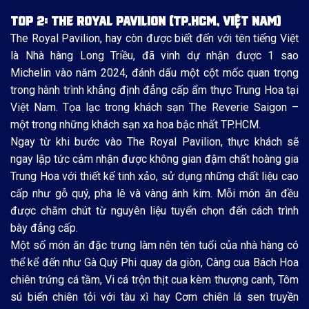
TOP 2: THE ROYAL PAVILION (TP.HCM, VIỆT NAM)
The Royal Pavilion, hay còn được biết đến với tên tiếng Việt
là Nhà hàng Long Triều, đã vinh dự nhận được 1 sao
Michelin vào năm 2024, đánh dấu một cột mốc quan trọng
trong hành trình khẳng định đẳng cấp ẩm thực Trung Hoa tại
Việt Nam. Tọa lạc trong khách sạn The Reverie Saigon –
một trong những khách sạn xa hoa bậc nhất TP.HCM.
Ngay từ khi bước vào The Royal Pavilion, thực khách sẽ
ngay lập tức cảm nhận được không gian đậm chất hoàng gia
Trung Hoa với thiết kế tinh xảo, sử dụng những chất liệu cao
cấp như gỗ quý, pha lê và vàng ánh kim. Mỗi món ăn đều
được chăm chút từ nguyên liệu tuyển chọn đến cách trình
bày đẳng cấp.
Một số món ăn đặc trưng làm nên tên tuổi của nhà hàng có
thể kể đến như Gà Quý Phi quay da giòn, Càng cua Bách Hoa
chiên trứng cá tầm, Vi cá trộn thịt cua kèm thượng canh, Tôm
sú biển chiên tỏi với tàu xì hay Cơm chiên lá sen truyền