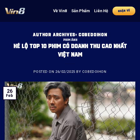
Skip
to
Về Vin8
Sản Phẩm
Liên Hệ
NHẬN VÉ
content
AUTHOR ARCHIVES:
COBEDOIHON
PHIM ẢNH
HÉ LỘ TOP 10 PHIM CÓ DOANH THU CAO NHẤT
VIỆT NAM
POSTED ON
26/02/2025
BY
COBEDOIHON
26
Feb