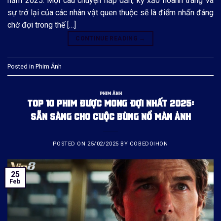
năm 2025. Mọi câu chuyện hấp dẫn, kỹ xảo hoành tráng và
sự trở lại của các nhân vật quen thuộc sẽ là điểm nhấn đáng
chờ đợi trong thế […]
CONTINUE READING
→
Posted in
Phim Ảnh
PHIM ẢNH
TOP 10 PHIM ĐƯỢC MONG ĐỢI NHẤT 2025:
SẴN SÀNG CHO CUỘC BÙNG NỔ MÀN ẢNH
POSTED ON
25/02/2025
BY
COBEDOIHON
25
Feb