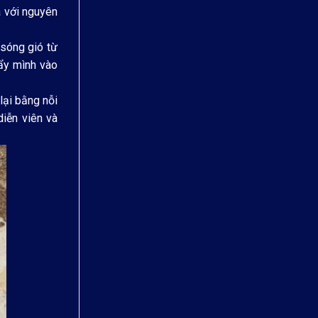
a với nguyên
 sóng gió từ
đẩy mình vào
lại bằng nỗi
iễn viên và