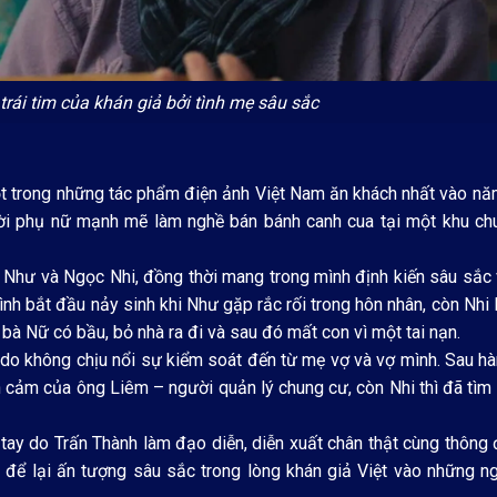
rái tim của khán giả bởi tình mẹ sâu sắc
ột trong những tác phẩm điện ảnh Việt Nam ăn khách nhất vào n
ời phụ nữ mạnh mẽ làm nghề bán bánh canh cua tại một khu ch
c Như và Ngọc Nhi, đồng thời mang trong mình định kiến sâu sắc
nh bắt đầu nảy sinh khi Như gặp rắc rối trong hôn nhân, còn Nhi 
bà Nữ có bầu, bỏ nhà ra đi và sau đó mất con vì một tai nạn.
o không chịu nổi sự kiểm soát đến từ mẹ vợ và vợ mình. Sau hà
nh cảm của ông Liêm – người quản lý chung cư, còn Nhi thì đã tìm
ay do Trấn Thành làm đạo diễn, diễn xuất chân thật cùng thông 
ã để lại ấn tượng sâu sắc trong lòng khán giả Việt vào những 