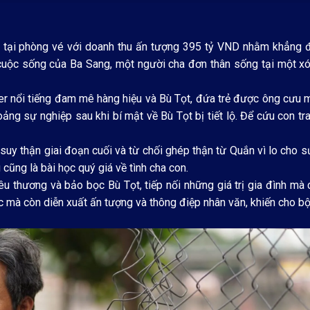
g tại phòng vé với doanh thu ấn tượng 395 tỷ VND nhằm khẳng đ
uộc sống của Ba Sang, một người cha đơn thân sống tại một x
r nổi tiếng đam mê hàng hiệu và Bù Tọt, đứa trẻ được ông cưu 
ng sự nghiệp sau khi bí mật về Bù Tọt bị tiết lộ. Để cứu con tra
 suy thận giai đoạn cuối và từ chối ghép thận từ Quắn vì lo cho 
 cũng là bài học quý giá về tình cha con.
u thương và bảo bọc Bù Tọt, tiếp nối những giá trị gia đình mà
ắc mà còn diễn xuất ấn tượng và thông điệp nhân văn, khiến cho 