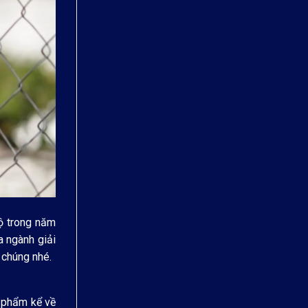
ộ trong năm
a ngành giải
 chúng nhé.
c phẩm kể về