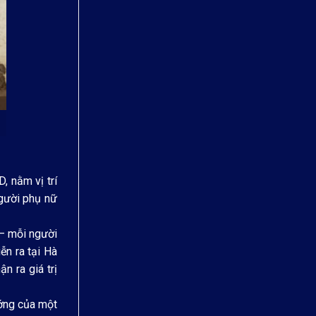
 nằm vị trí
người phụ nữ
 – mỗi người
ễn ra tại Hà
n ra giá trị
ướng của một