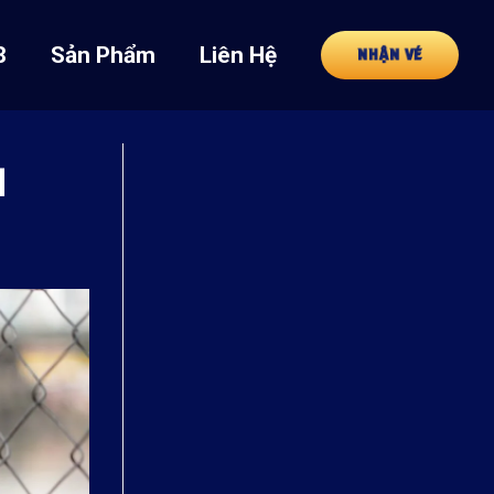
8
Sản Phẩm
Liên Hệ
NHẬN VÉ
M