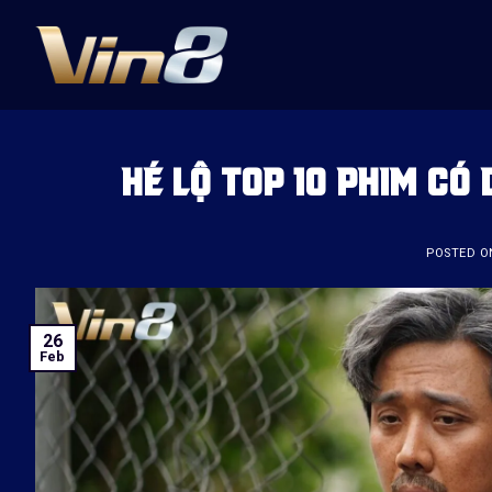
Skip
to
content
HÉ LỘ TOP 10 PHIM CÓ
POSTED 
26
Feb