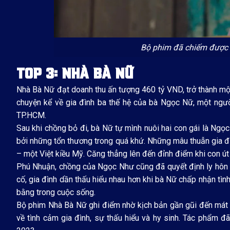
Bộ phim đã chiếm được t
TOP 3: NHÀ BÀ NỮ
Nhà Bà Nữ đạt doanh thu ấn tượng 460 tỷ VND, trở thành m
chuyện kể về gia đình ba thế hệ của bà Ngọc Nữ, một ngư
TP.HCM.
Sau khi chồng bỏ đi, bà Nữ tự mình nuôi hai con gái là Ngọ
bởi những tổn thương trong quá khứ. Những mâu thuẫn gia đì
– một Việt kiều Mỹ. Căng thẳng lên đến đỉnh điểm khi con út 
Phú Nhuận, chồng của Ngọc Như cũng đã quyết định ly hôn d
cố, gia đình dần thấu hiểu nhau hơn khi bà Nữ chấp nhận tì
bằng trong cuộc sống.
Bộ phim Nhà Bà Nữ ghi điểm nhờ kịch bản gần gũi đến mát t
về tình cảm gia đình, sự thấu hiểu và hy sinh. Tác phẩm đ