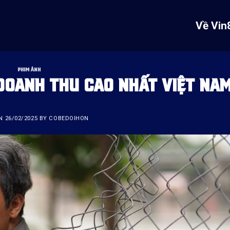
Về Vin
PHIM ẢNH
 DOANH THU CAO NHẤT VIỆT NA
ON
26/02/2025
BY
COBEDOIHON