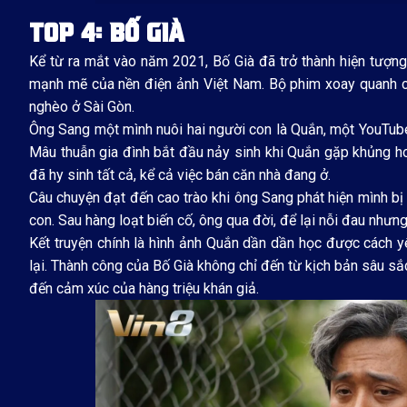
TOP 4: BỐ GIÀ
Kể từ ra mắt vào năm 2021, Bố Già đã trở thành hiện tượn
mạnh mẽ của nền điện ảnh Việt Nam. Bộ phim xoay quanh c
nghèo ở Sài Gòn.
Ông Sang một mình nuôi hai người con là Quắn, một YouTube
Mâu thuẫn gia đình bắt đầu nảy sinh khi Quắn gặp khủng hoả
đã hy sinh tất cả, kể cả việc bán căn nhà đang ở.
Câu chuyện đạt đến cao trào khi ông Sang phát hiện mình bị
con. Sau hàng loạt biến cố, ông qua đời, để lại nỗi đau nhưng
Kết truyện chính là hình ảnh Quắn dần dần học được cách yê
lại. Thành công của Bố Già không chỉ đến từ kịch bản sâu s
đến cảm xúc của hàng triệu khán giả.