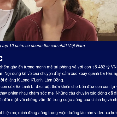
ng top 10 phim có doanh thu cao nhất Việt Nam
C
phẩm gây ấn tượng mạnh mẽ tại phòng vé với con số 482 tỷ VND,
am
. Nội dung kể về câu chuyện đầy cảm xúc xoay quanh bà Hai, 
ời ở làng K’Long K’Lanh, Lâm Đồng.
, con của Bà Lành bị đau ruột thừa khiến cho bốn đứa con còn lại
 thay phiên nhau chăm sóc mẹ. Những câu chuyện xúc động đã di
i đối mặt với những vấn đề trong cuộc sống của chính họ và nhậ
hát hiện mẹ mình đang sống trong viện dưỡng lão nhờ video xu h