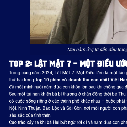
Mai nằm ở vị trí dẫn đầu tro
TOP 2: LẬT MẶT 7 – MỘT ĐIỀU ƯỚ
Trong cùng năm 2024, Lật Mặt 7: Một Điều Ước là một tác 
thứ hai trong
top 10 phim có doanh thu cao nhất Việt N
đã một mình nuôi năm đứa con khôn lớn sau khi chồng qua đ
Sau một tai nạn khiến bà bị thương ở chân đồng thời bé Thu
có cuộc sống riêng ở các thành phố khác nhau – buộc phải
Nội, Ninh Thuận, Bảo Lộc và Sài Gòn, nơi mỗi người con phả
sâu sắc của tình thân.
Cao trào xảy ra khi bà Hai bất ngờ rời đi và năm đứa con p