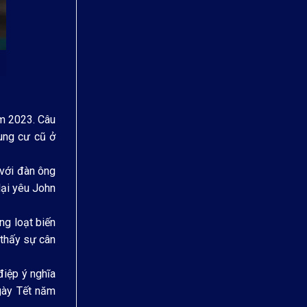
ăm 2023. Câu
ung cư cũ ở
 với đàn ông
lại yêu John
ng loạt biến
 thấy sự cân
điệp ý nghĩa
ngày Tết năm