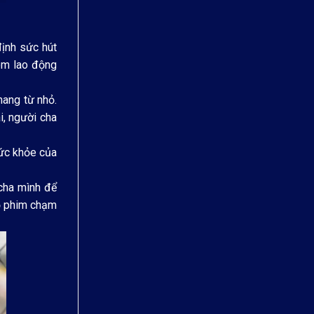
ịnh sức hút
óm lao động
mang từ nhỏ.
i, người cha
sức khỏe của
 cha mình để
bộ phim chạm