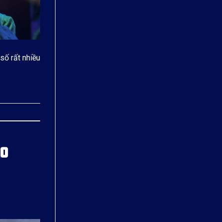
số rất nhiều
AO