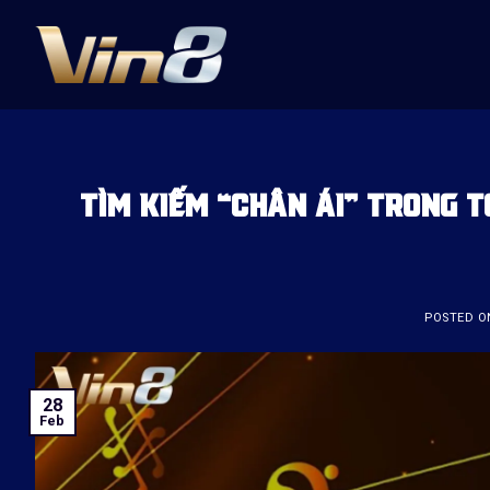
Skip
to
content
TÌM KIẾM “CHÂN ÁI” TRONG 
POSTED 
28
Feb