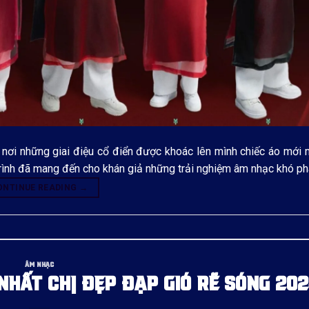
nơi những giai điệu cổ điển được khoác lên mình chiếc áo mới m
rình đã mang đến cho khán giả những trải nghiệm âm nhạc khó pha
ONTINUE READING
→
ÂM NHẠC
 NHẤT CHỊ ĐẸP ĐẠP GIÓ RẼ SÓNG 20