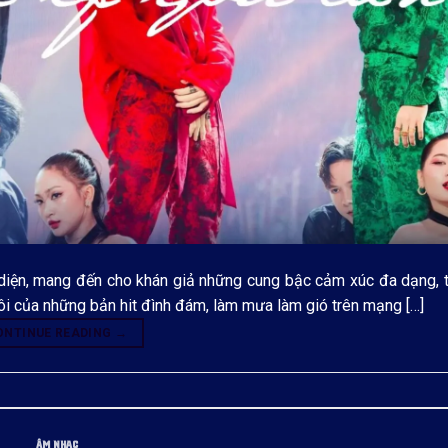
ộ diện, mang đến cho khán giả những cung bậc cảm xúc đa dạng, 
 nôi của những bản hit đình đám, làm mưa làm gió trên mạng […]
ONTINUE READING
→
ÂM NHẠC