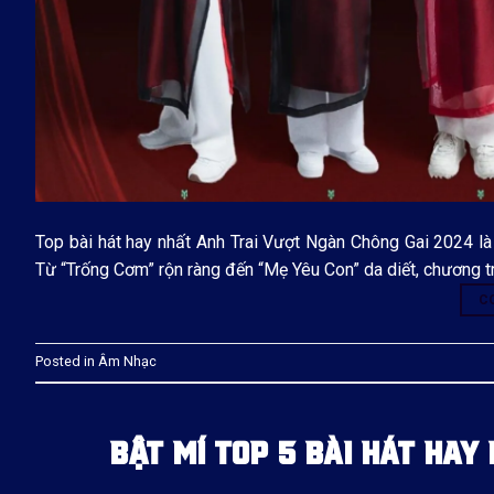
Top bài hát hay nhất Anh Trai Vượt Ngàn Chông Gai 2024 là 
Từ “Trống Cơm” rộn ràng đến “Mẹ Yêu Con” da diết, chương t
C
Posted in
Âm Nhạc
BẬT MÍ TOP 5 BÀI HÁT HAY