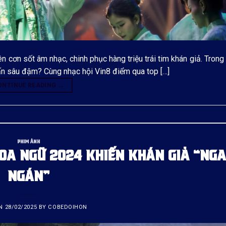
 cơn sốt âm nhạc, chinh phục hàng triệu trái tim khán giả. Trong 
 ấn sâu đậm? Cùng nhạc hội Vin8 điểm qua top […]
ONTINUE READING
→
PHIM ẢNH
OA NGỮ 2024 KHIẾN KHÁN GIẢ “NG
NGÁN”
ON
28/02/2025
BY
COBEDOIHON