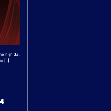
ẻ, hiện đại.
i. […]
24