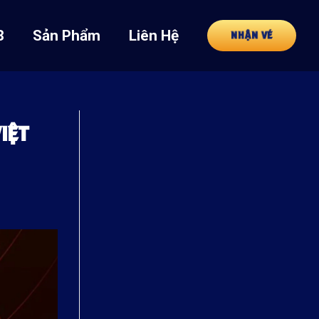
8
Sản Phẩm
Liên Hệ
NHẬN VÉ
IỆT