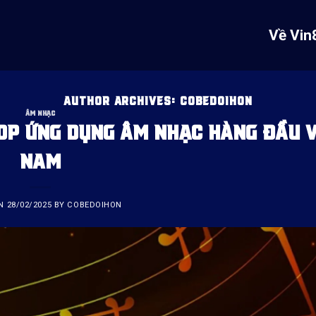
Về Vin
AUTHOR ARCHIVES:
COBEDOIHON
ÂM NHẠC
TOP ỨNG DỤNG ÂM NHẠC HÀNG ĐẦU V
NAM
ON
28/02/2025
BY
COBEDOIHON