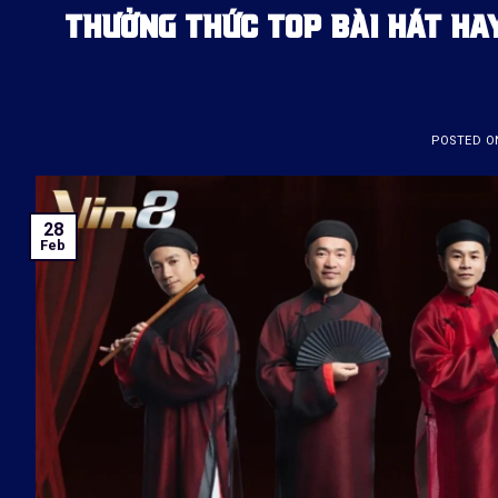
THƯỞNG THỨC TOP BÀI HÁT HA
POSTED 
28
Feb