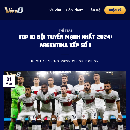
Skip
to
Về Vin8
Sản Phẩm
Liên Hệ
NHẬN VÉ
content
THỂ THAO
TOP 10 ĐỘI TUYỂN MẠNH NHẤT 2024:
ARGENTINA XẾP SỐ 1
POSTED ON
01/03/2025
BY
COBEDOIHON
01
Mar