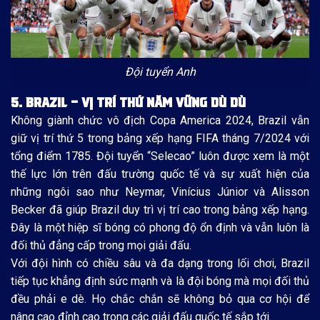
Đội tuyển Anh
5. BRAZIL – VỊ TRÍ THỨ NĂM VỮNG DÙ DÙ
Không giành chức vô địch Copa America 2024, Brazil vẫn
giữ vị trí thứ 5 trong bảng xếp hạng FIFA tháng 7/2024 với
tổng điểm 1785. Đội tuyển “Selecao” luôn được xem là một
thế lực lớn trên đấu trường quốc tế và sự xuất hiện của
những ngôi sao như Neymar, Vinícius Júnior và Alisson
Becker đã giúp Brazil duy trì vị trí cao trong bảng xếp hạng.
Đây là một hiệp sĩ bóng có phong độ ổn định và vẫn luôn là
đối thủ đẳng cấp trong mọi giải đấu.
Với đội hình có chiều sâu và đa dạng trong lối chơi, Brazil
tiếp tục khẳng định sức mạnh và là đội bóng mà mọi đối thủ
đều phải e dè. Họ chắc chắn sẽ không bỏ qua cơ hội để
nâng cao đỉnh cao trong các giải đấu quốc tế sắp tới.