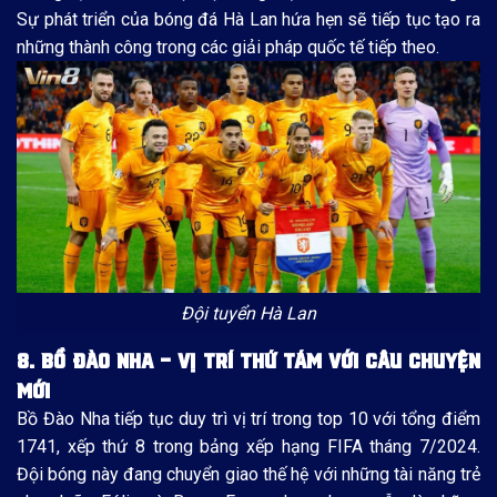
Sự phát triển của bóng đá Hà Lan hứa hẹn sẽ tiếp tục tạo ra
những thành công trong các giải pháp quốc tế tiếp theo.
Đội tuyển Hà Lan
8. BỒ ĐÀO NHA – VỊ TRÍ THỨ TÁM VỚI CÂU CHUYỆN
MỚI
Bồ Đào Nha tiếp tục duy trì vị trí trong top 10 với tổng điểm
1741, xếp thứ 8 trong bảng xếp hạng FIFA tháng 7/2024.
Đội bóng này đang chuyển giao thế hệ với những tài năng trẻ