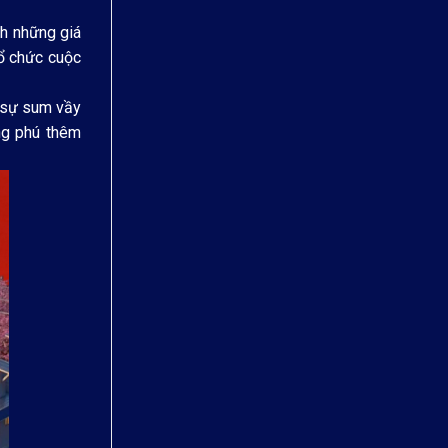
nh những giá
tổ chức cuộc
a sự sum vầy
ng phú thêm