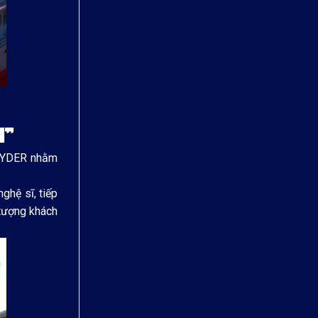
I”
 RHYDER nhằm
ghệ sĩ, tiếp
 tượng khách