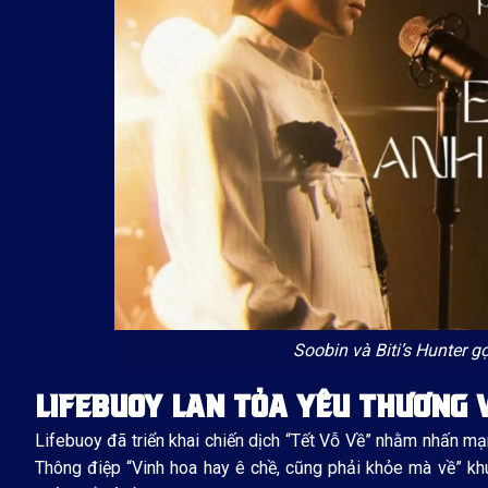
Soobin và Biti’s Hunter gợi
LIFEBUOY LAN TỎA YÊU THƯƠNG V
Lifebuoy đã triển khai chiến dịch “Tết Vỗ Về” nhằm nhấn m
Thông điệp “Vinh hoa hay ê chề, cũng phải khỏe mà về” kh