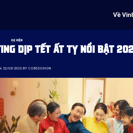
Về Vin
SỰ KIỆN
NG DỊP TẾT ẤT TỴ NỔI BẬT 20
ON
22/03/2025
BY
COBEDOIHON