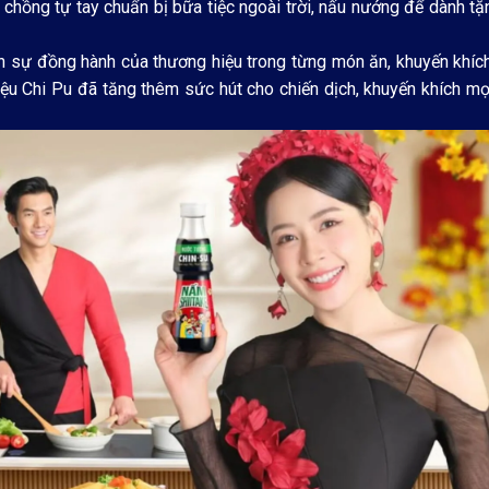
 chồng tự tay chuẩn bị bữa tiệc ngoài trời, nấu nướng để dành tặ
n sự đồng hành của thương hiệu trong từng món ăn, khuyến khíc
iệu Chi Pu đã tăng thêm sức hút cho chiến dịch, khuyến khích m