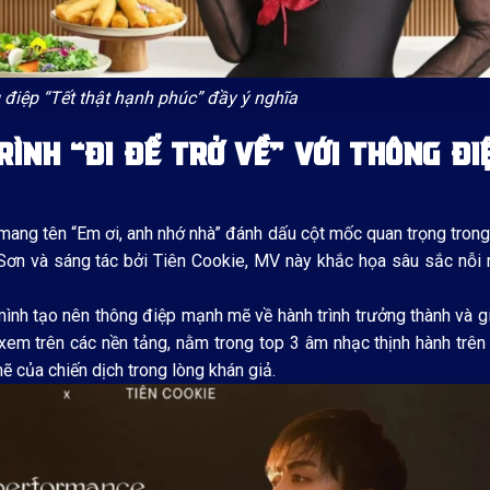
 điệp “Tết thật hạnh phúc” đầy ý nghĩa
RÌNH “ĐI ĐỂ TRỞ VỀ” VỚI THÔNG ĐI
 9 mang tên “Em ơi, anh nhớ nhà” đánh dấu cột mốc quan trọng trong
Sơn và sáng tác bởi Tiên Cookie, MV này khắc họa sâu sắc nỗi 
mình tạo nên thông điệp mạnh mẽ về hành trình trưởng thành và gi
 xem trên các nền tảng, nằm trong top 3 âm nhạc thịnh hành trê
 của chiến dịch trong lòng khán giả.