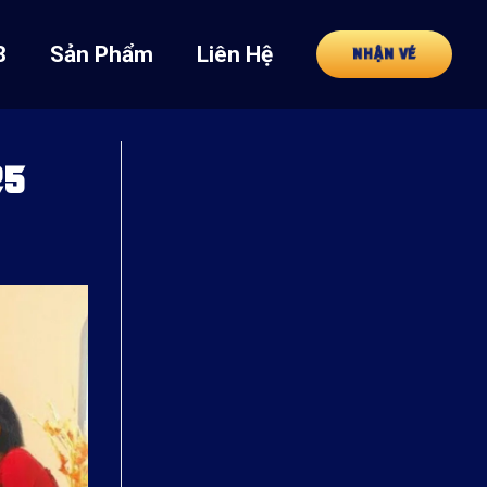
8
Sản Phẩm
Liên Hệ
NHẬN VÉ
25