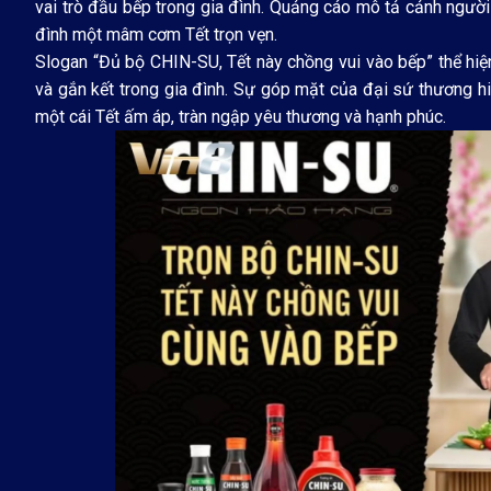
vai trò đầu bếp trong gia đình. Quảng cáo mô tả cảnh người
đình một mâm cơm Tết trọn vẹn.
Slogan “Đủ bộ CHIN-SU, Tết này chồng vui vào bếp” thể hiệ
và gắn kết trong gia đình. Sự góp mặt của đại sứ thương h
một cái Tết ấm áp, tràn ngập yêu thương và hạnh phúc.