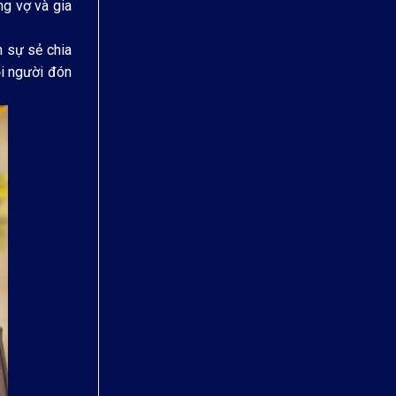
ng vợ và gia
h sự sẻ chia
ọi người đón