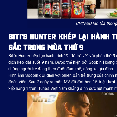
CHIN-SU lan tỏa thông
BITI’S HUNTER KHÉP LẠI HÀNH T
SẮC TRONG MÙA THỨ 9
Biti’s Hunter tiếp tục hành trình “Đi để trở về” với phần thứ
dịch kéo dài suốt 9 năm. Được thể hiện bởi Soobin Hoàng 
những người trẻ đang theo đuổi đam mê, sống xa gia đình.
Hình ảnh Soobin đối diện với phiên bản trẻ trung của chính 
đoàn viên. Sau 7 ngày ra mắt, MV đã đạt hơn 15 triệu lượt
xếp hạng 1 trên iTunes Việt Nam khẳng định sức hút mạnh mẽ