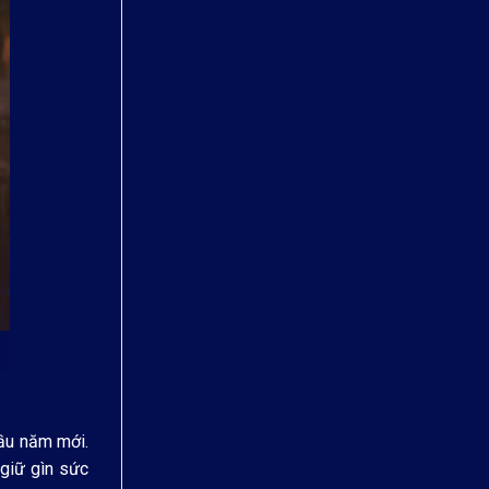
đầu năm mới.
giữ gìn sức