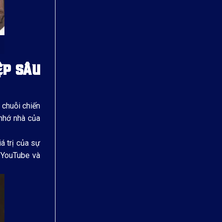
ỆP SÂU
 chuỗi chiến
nhớ nhà của
á trị của sự
n YouTube và