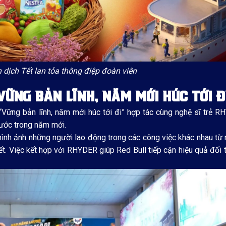
 dịch Tết lan tỏa thông điệp đoàn viên
VỮNG BẢN LĨNH, NĂM MỚI HÚC TỚI Đ
h “Vững bản lĩnh, năm mới húc tới đi” hợp tác cùng nghệ sĩ trẻ
 bước trong năm mới.
nh ảnh những người lao động trong các công việc khác nhau từ n
Tết. Việc kết hợp với RHYDER giúp Red Bull tiếp cận hiệu quả đối