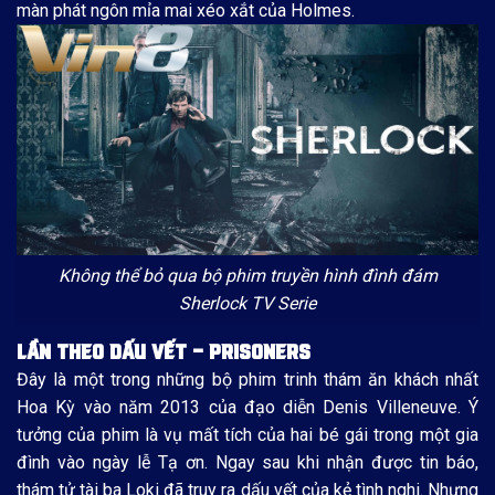
màn phát ngôn mỉa mai xéo xắt của Holmes.
Không thể bỏ qua bộ phim truyền hình đình đám
Sherlock TV Serie
LẦN THEO DẤU VẾT – PRISONERS
Đây là một trong những bộ phim trinh thám ăn khách nhất
Hoa Kỳ vào năm 2013 của đạo diễn Denis Villeneuve. Ý
tưởng của phim là vụ mất tích của hai bé gái trong một gia
đình vào ngày lễ Tạ ơn. Ngay sau khi nhận được tin báo,
thám tử tài ba Loki đã truy ra dấu vết của kẻ tình nghi. Nhưng