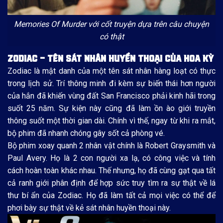
Memories Of Murder với cốt truyện dựa trên câu chuyện
có thật
ZODIAC – TÊN SÁT NHÂN HUYỀN THOẠI CỦA HOA KỲ
Zodiac là mật danh của một tên sát nhân hàng loạt có thực
trong lịch sử. Trí thông minh đi kèm sự biến thái hơn người
của hắn đã khiến vùng đất San Francisco phải kinh hãi trong
suốt 25 năm. Sự kiện này cũng đã làm ồn ào giới truyền
thông suốt một thời gian dài. Chính vì thế, ngay từ khi ra mắt,
bộ phim đã nhanh chóng gây sốt cả phòng vé.
Bộ phim xoay quanh 2 nhân vật chính là Robert Graysmith và
Paul Avery. Họ là 2 con người xa lạ, có công việc và tính
cách hoàn toàn khác nhau. Thế nhưng, họ đã cùng gạt qua tất
cả ranh giới phân định để hợp sức truy tìm ra sự thật về lá
thư bí ẩn của Zodiac. Họ đã làm tất cả mọi việc có thể để
phơi bày sự thật về kẻ sát nhân huyền thoại này.