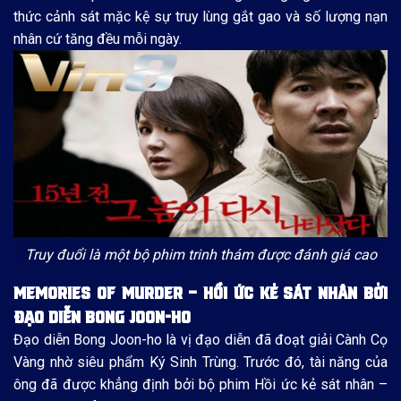
thức cảnh sát mặc kệ sự truy lùng gắt gao và số lượng nạn
nhân cứ tăng đều mỗi ngày.
Truy đuổi là một bộ phim trinh thám được đánh giá cao
MEMORIES OF MURDER – HỒI ỨC KẺ SÁT NHÂN BỞI
ĐẠO DIỄN BONG JOON-HO
Đạo diễn Bong Joon-ho là vị đạo diễn đã đoạt giải Cành Cọ
Vàng nhờ siêu phẩm Ký Sinh Trùng. Trước đó, tài năng của
ông đã được khẳng định bởi bộ phim Hồi ức kẻ sát nhân –