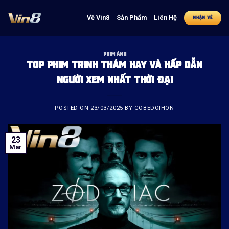
Skip
to
Về Vin8
Sản Phẩm
Liên Hệ
NHẬN VÉ
content
PHIM ẢNH
TOP PHIM TRINH THÁM HAY VÀ HẤP DẪN
NGƯỜI XEM NHẤT THỜI ĐẠI
POSTED ON
23/03/2025
BY
COBEDOIHON
23
Mar