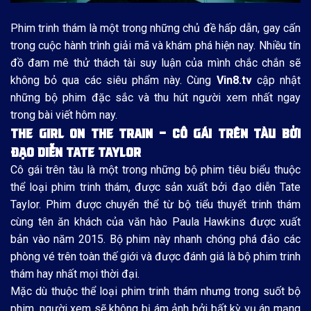
Phim trinh thám là một trong những chủ đề hấp dẫn, gay cấn
trong cuộc hành trình giải mã và khám phá hiện nay. Nhiều tín
đồ đam mê thử thách tài suy luận của mình chắc chắn sẽ
không bỏ qua các siêu phẩm này. Cùng
Vin8.tv
cập nhật
những bộ phim đặc sắc và thu hút người xem nhất ngay
trong bài viết hôm nay.
THE GIRL ON THE TRAIN – CÔ GÁI TRÊN TÀU BỞI
ĐẠO DIỄN TATE TAYLOR
Cô gái trên tàu là một trong những bộ phim tiêu biểu thuộc
thể loại phim trinh thám, được sản xuất bởi đạo diễn Tate
Taylor. Phim được chuyển thể từ bộ tiểu thuyết trinh thám
cùng tên ăn khách của văn hào Paula Hawkins được xuất
bản vào năm 2015. Bộ phim này nhanh chóng phá đảo các
phòng vé trên toàn thế giới và được đánh giá là bộ phim trinh
thám hay nhất mọi thời đại.
Mặc dù thuộc thể loại phim trinh thám nhưng trong suốt bộ
phim, người xem sẽ không bị ám ảnh bởi bất kỳ vụ án mạng