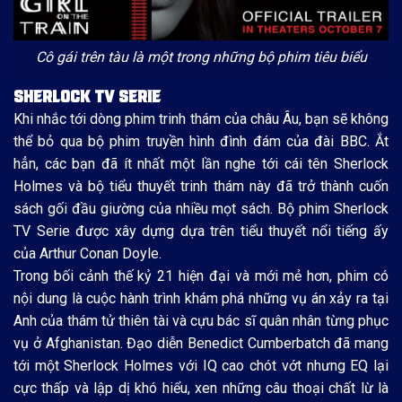
Cô gái trên tàu là một trong những bộ phim tiêu biểu
SHERLOCK TV SERIE
Khi nhắc tới dòng phim trinh thám của châu Âu, bạn sẽ không
thể bỏ qua bộ phim truyền hình đình đám của đài BBC. Ắt
hẳn, các bạn đã ít nhất một lần nghe tới cái tên Sherlock
Holmes và bộ tiểu thuyết trinh thám này đã trở thành cuốn
sách gối đầu giường của nhiều mọt sách. Bộ phim Sherlock
TV Serie được xây dựng dựa trên tiểu thuyết nổi tiếng ấy
của Arthur Conan Doyle.
Trong bối cảnh thế kỷ 21 hiện đại và mới mẻ hơn, phim có
nội dung là cuộc hành trình khám phá những vụ án xảy ra tại
Anh của thám tử thiên tài và cựu bác sĩ quân nhân từng phục
vụ ở Afghanistan. Đạo diễn Benedict Cumberbatch đã mang
tới một Sherlock Holmes với IQ cao chót vớt nhưng EQ lại
cực thấp và lập dị khó hiểu, xen những câu thoại chất lừ là