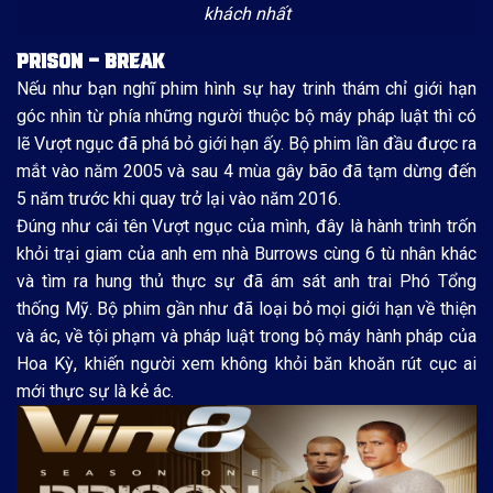
khách nhất
PRISON – BREAK
Nếu như bạn nghĩ phim hình sự hay trinh thám chỉ giới hạn
góc nhìn từ phía những người thuộc bộ máy pháp luật thì có
lẽ Vượt ngục đã phá bỏ giới hạn ấy. Bộ phim lần đầu được ra
mắt vào năm 2005 và sau 4 mùa gây bão đã tạm dừng đến
5 năm trước khi quay trở lại vào năm 2016.
Đúng như cái tên Vượt ngục của mình, đây là hành trình trốn
khỏi trại giam của anh em nhà Burrows cùng 6 tù nhân khác
và tìm ra hung thủ thực sự đã ám sát anh trai Phó Tổng
thống Mỹ. Bộ phim gần như đã loại bỏ mọi giới hạn về thiện
và ác, về tội phạm và pháp luật trong bộ máy hành pháp của
Hoa Kỳ, khiến người xem không khỏi băn khoăn rút cục ai
mới thực sự là kẻ ác.