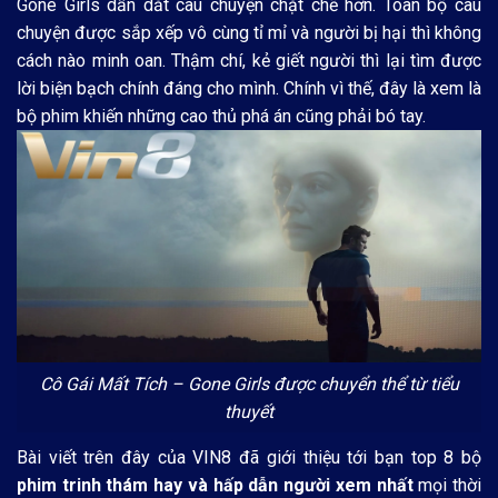
Gone Girls dẫn dắt câu chuyện chặt chẽ hơn. Toàn bộ câu
chuyện được sắp xếp vô cùng tỉ mỉ và người bị hại thì không
cách nào minh oan. Thậm chí, kẻ giết người thì lại tìm được
lời biện bạch chính đáng cho mình. Chính vì thế, đây là xem là
bộ phim khiến những cao thủ phá án cũng phải bó tay.
Cô Gái Mất Tích – Gone Girls được chuyển thể từ tiểu
thuyết
Bài viết trên đây của VIN8 đã giới thiệu tới bạn top 8 bộ
phim trinh thám hay và hấp dẫn người xem nhất
mọi thời