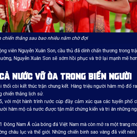
 chiến thắng sau bao nhiêu năm chờ đợi
ộng viên Nguyễn Xuân Son, cầu thủ đã dính chấn thương trong trậ
n cường, Nguyễn Xuân Son sẽ sớm hồi phục và trở lại mạnh mẽ hơn
CẢ NƯỚC VỠ ÒA TRONG BIỂN NGƯỜI
i thổi còi kết thúc trận chung kết. Hàng triệu người hâm mộ đổ r
 chiến thắng lịch sử.
5, với một hành trình rước cúp đầy cảm xúc qua các tuyến phố 
người hâm mộ cả nước được tận mắt chứng kiến và tri ân những n
 1 Đông Nam Á của bóng đá Việt Nam mà còn mở ra một trang mới
ng châu lục và thế giới. Những chiến binh sao vàng đã viết nên 