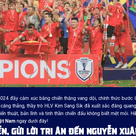
024 đầy cảm xúc bằng chiến thắng vang dội, chính thức bước l
 căng thẳng, thầy trò HLV Kim Sang Sik đã xuất sắc đăng quang
ến thuật, bản lĩnh và tinh thần chiến đấu không biết mệt mỏi. H
iệt Nam
ngay dưới đây!
N, GỬI LỜI TRI ÂN ĐẾN NGUYỄN XUÂ