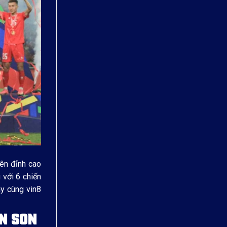
ên đỉnh cao
 với 6 chiến
ãy cùng vin8
N SON