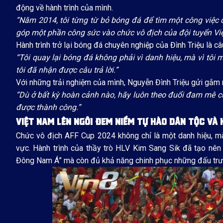
động về hành trình của mình.
“Năm 2014, tôi từng từ bỏ bóng đá để tìm một công việc 
góp một phần công sức vào chức vô địch của đội tuyển Vi
Hành trình trở lại bóng đá chuyên nghiệp của Đình Triệu là c
“Tôi quay lại bóng đá không phải vì danh hiệu, mà vì tôi
tôi đã nhận được câu trả lời.”
Với những trải nghiệm của mình, Nguyễn Đình Triệu gửi gắm 
“Dù ở bất kỳ hoàn cảnh nào, hãy luôn theo đuổi đam mê của
được thành công.”
VIỆT NAM LÊN NGÔI ĐEM NIỀM TỰ HÀO DÂN TỘC VÀ
Chức vô địch AFF Cup 2024 không chỉ là một danh hiệu, mà
vực. Hành trình của thầy trò HLV Kim Sang Sik đã tạo nê
Đông Nam Á” mà còn đủ khả năng chinh phục những đấu trườn