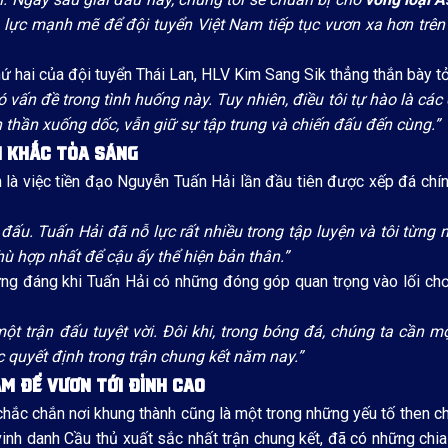
ng lực mạnh mẽ để đội tuyển Việt Nam tiếp tục vươn xa hơn trê
hứ hai của đội tuyển Thái Lan, HLV Kim Sang Sik thẳng thắn bày t
 vấn đề trong tình huống này. Tuy nhiên, điều tôi tự hào là các
h thần xuống dốc, vẫn giữ sự tập trung và chiến đấu đến cùng.”
H KHẮC TỎA SÁNG
 là việc tiền đạo Nguyễn Tuấn Hải lần đầu tiên được xếp đá chính
đấu. Tuấn Hải đã nỗ lực rất nhiều trong tập luyện và tôi từng 
hù hợp nhất để cậu ấy thể hiện bản thân.”
g đáng khi Tuấn Hải có những đóng góp quan trọng vào lối chơ
ột trận đấu tuyệt vời. Đôi khi, trong bóng đá, chúng ta cần m
 quyết định trong trận chung kết năm nay.”
ĂM ĐỂ VƯƠN TỚI ĐỈNH CAO
hắc chắn nơi khung thành cũng là một trong những yếu tố then ch
nh danh Cầu thủ xuất sắc nhất trận chung kết, đã có những chi