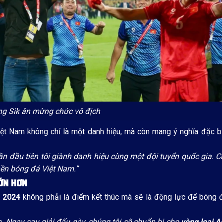
g Sik ăn mừng chức vô địch
iệt Nam không chỉ là một danh hiệu, mà còn mang ý nghĩa đặc b
ần đầu tiên tôi giành danh hiệu cùng một đội tuyển quốc gia. 
 nền bóng đá Việt Nam.”
ỚN HƠN
 2024
không phải là điểm kết thúc mà sẽ là động lực để bóng 
h. Ngay sau giải đấu này, chúng tôi sẽ chuẩn bị cho
vòng loại A