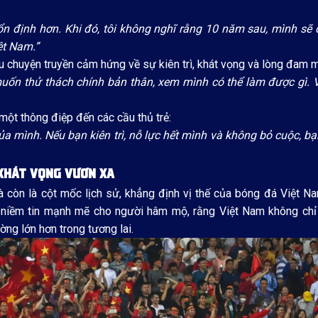
ổn định hơn. Khi đó, tôi không nghĩ rằng 10 năm sau, mình sẽ 
ệt Nam.”
âu chuyện truyền cảm hứng về sự kiên trì, khát vọng và lòng đam 
 muốn thử thách chính bản thân, xem mình có thể làm được gì. 
một thông điệp đến các cầu thủ trẻ:
 mình. Nếu bạn kiên trì, nỗ lực hết mình và không bỏ cuộc, bạ
 KHÁT VỌNG VƯƠN XA
 còn là cột mốc lịch sử, khẳng định vị thế của bóng đá Việt N
n niềm tin mạnh mẽ cho người hâm mộ, rằng Việt Nam không chỉ 
g lớn hơn trong tương lai.