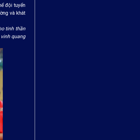
hể đội tuyển
ường và khát
o tinh thần
 vinh quang