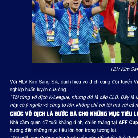
HLV Kim San
Với HLV Kim Sang Sik, danh hiệu vô địch cùng đội tuyển V
nghiệp huấn luyện của ông.
“Tôi từng vô địch K-League, nhưng đó là cấp CLB. Đây là l
này có ý nghĩa vô cùng to lớn, không chỉ với tôi mà với cả
CHỨC VÔ ĐỊCH LÀ BƯỚC ĐÀ CHO NHỮNG MỤC TIÊU L
Nhà cầm quân 47 tuổi khẳng định, chiến thắng tại
AFF Cup
hướng đến những mục tiêu lớn hơn trong tương lai.
“Tôi biết, con đường phía trước vẫn còn rất nhiều thử thác