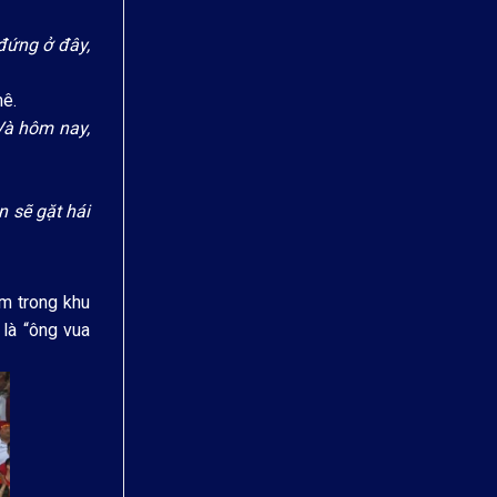
đứng ở đây,
mê.
Và hôm nay,
n sẽ gặt hái
am trong khu
là “ông vua