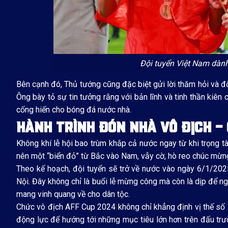
Đội tuyển Việt Nam dành
Bên cạnh đó, Thủ tướng cũng đặc biệt gửi lời thăm hỏi và đ
Ông bày tỏ sự tin tưởng rằng với bản lĩnh và tinh thần kiê
cống hiến cho bóng đá nước nhà.
HÀNH TRÌNH ĐÓN NHÀ VÔ ĐỊCH – 
Không khí lễ hội bao trùm khắp cả nước ngay từ khi trọng tà
nên một “biển đỏ” từ Bắc vào Nam, vẫy cờ, hò reo chúc mừng
Theo kế hoạch, đội tuyển sẽ trở về nước vào ngày 6/1/202
Nội. Đây không chỉ là buổi lễ mừng công mà còn là dịp để 
mang vinh quang về cho dân tộc.
Chức vô địch AFF Cup 2024 không chỉ khẳng định vị thế số
động lực để hướng tới những mục tiêu lớn hơn trên đấu trườ