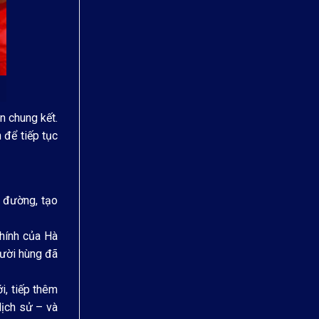
n chung kết.
 để tiếp tục
a đường, tạo
chính của Hà
gười hùng đã
, tiếp thêm
lịch sử – và