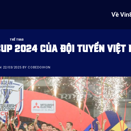
Về Vin
THỂ THAO
CUP 2024 CỦA ĐỘI TUYỂN VIỆT
ON
22/03/2025
BY
COBEDOIHON