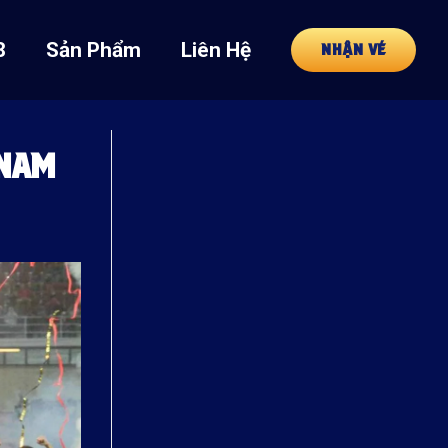
8
Sản Phẩm
Liên Hệ
NHẬN VÉ
 NAM