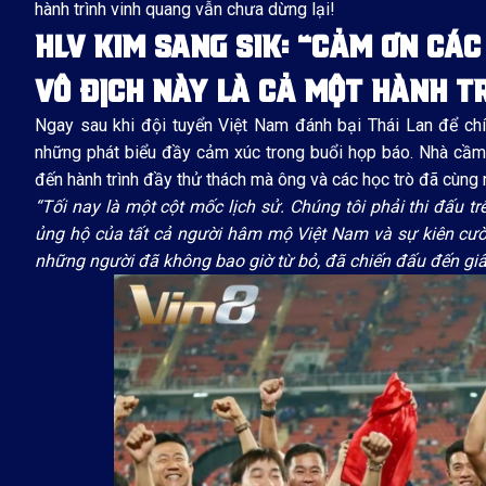
hành trình vinh quang vẫn chưa dừng lại!
HLV KIM SANG SIK: “CẢM ƠN CÁC
VÔ ĐỊCH NÀY LÀ CẢ MỘT HÀNH T
Ngay sau khi đội tuyển Việt Nam đánh bại Thái Lan để c
những phát biểu đầy cảm xúc trong buổi họp báo. Nhà cầm
đến hành trình đầy thử thách mà ông và các học trò đã cùng 
“Tối nay là một cột mốc lịch sử. Chúng tôi phải thi đấu 
ủng hộ của tất cả người hâm mộ Việt Nam và sự kiên cườn
những người đã không bao giờ từ bỏ, đã chiến đấu đến giâ