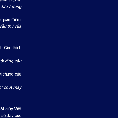
n đấu trường
ỏ quan điểm:
 cầu thủ của
. Giải thích
nói rằng cậu
i chung của
ột chút may
ốt giúp Việt
a sẻ đầy xúc