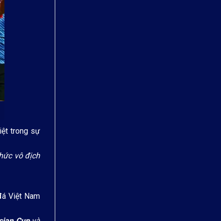
iệt trong sự
Chức vô địch
đá Việt Nam
sian Cup
và