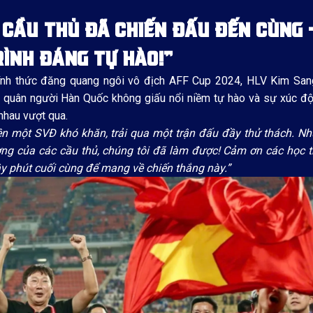
 CẦU THỦ ĐÃ CHIẾN ĐẤU ĐẾN CÙNG 
RÌNH ĐÁNG TỰ HÀO!”
hính thức đăng quang ngôi vô địch AFF Cup 2024, HLV Kim San
 quân người Hàn Quốc không giấu nổi niềm tự hào và sự xúc độ
nhau vượt qua.
trên một SVĐ khó khăn, trải qua một trận đấu đầy thử thách. N
g của các cầu thủ, chúng tôi đã làm được! Cảm ơn các học tr
y phút cuối cùng để mang về chiến thắng này.”