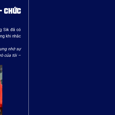
– CHỨC
g Sik đã có
ng khi nhắc
hưng nhờ sự
ò của tôi –