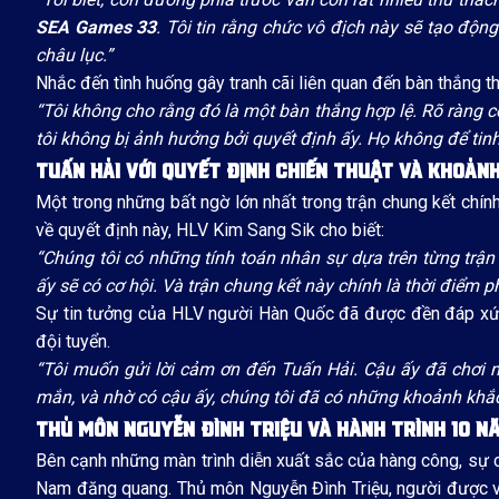
SEA Games 33
. Tôi tin rằng chức vô địch này sẽ tạo độ
châu lục.”
Nhắc đến tình huống gây tranh cãi liên quan đến bàn thắng t
“Tôi không cho rằng đó là một bàn thắng hợp lệ. Rõ ràng có
tôi không bị ảnh hưởng bởi quyết định ấy. Họ không để tin
TUẤN HẢI VỚI QUYẾT ĐỊNH CHIẾN THUẬT VÀ KHOẢN
Một trong những bất ngờ lớn nhất trong trận chung kết chính
về quyết định này, HLV Kim Sang Sik cho biết:
“Chúng tôi có những tính toán nhân sự dựa trên từng trận 
ấy sẽ có cơ hội. Và trận chung kết này chính là thời điểm p
Sự tin tưởng của HLV người Hàn Quốc đã được đền đáp xứn
đội tuyển.
“Tôi muốn gửi lời cảm ơn đến Tuấn Hải. Cậu ấy đã chơi m
mắn, và nhờ có cậu ấy, chúng tôi đã có những khoảnh khắc
THỦ MÔN NGUYỄN ĐÌNH TRIỆU VÀ HÀNH TRÌNH 10 N
Bên cạnh những màn trình diễn xuất sắc của hàng công, sự c
Nam đăng quang. Thủ môn Nguyễn Đình Triệu, người được vi