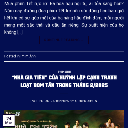
Mùa phim Tết rực rỡ: Ba hoa hậu hội tụ, ai tỏa sáng hơn?
Năm nay, đường đua phim Tết trở nên sôi động hơn bao giờ
hết khi có sự góp mặt của ba nàng hậu đình đám, mỗi người
mang một sắc thái và dấu ấn riêng. Sự xuất hiện của họ
không […]
CONTINUE READING
→
Posted in
Phim Ảnh
PHIM ẢNH
“NHÀ GIA TIÊN” CỦA HUỲNH LẬP CẠNH TRANH
LOẠT BOM TẤN TRONG THÁNG 2/2025
POSTED ON
24/03/2025
BY
COBEDOIHON
24
Mar