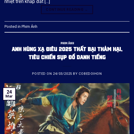
nhiệt trên khắp đất […]
CONTINUE READING
→
Posted in
Phim Ảnh
PHIM ẢNH
ANH HÙNG XẠ ĐIÊU 2025 THẤT BẠI THẢM HẠI,
TIÊU CHIẾN SỤP ĐỔ DANH TIẾNG
POSTED ON
24/03/2025
BY
COBEDOIHON
24
Mar