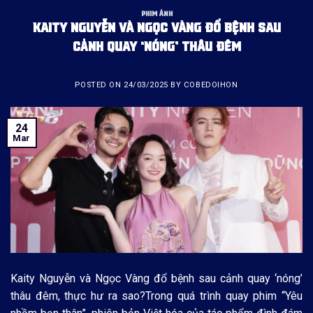
PHIM ẢNH
KAITY NGUYỄN VÀ NGỌC VÀNG ĐỔ BỆNH SAU
CẢNH QUAY ‘NÓNG’ THÂU ĐÊM
POSTED ON
24/03/2025
BY
COBEDOIHON
24
Mar
Kaity Nguyễn và Ngọc Vàng đổ bệnh sau cảnh quay ‘nóng’
thâu đêm, thực hư ra sao?Trong quá trình quay phim “Yêu