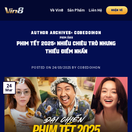
Skip
to
Về Vin8
Sản Phẩm
Liên Hệ
NHẬN VÉ
content
AUTHOR ARCHIVES:
COBEDOIHON
PHIM ẢNH
PHIM TẾT 2025: NHIỀU CHIÊU TRÒ NHƯNG
THIẾU ĐIỂM NHẤN
POSTED ON
24/03/2025
BY
COBEDOIHON
24
Mar