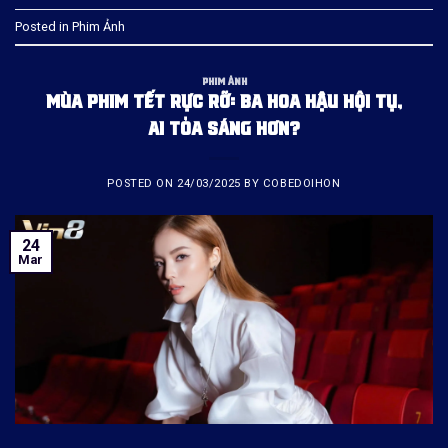
Posted in
Phim Ảnh
PHIM ẢNH
MÙA PHIM TẾT RỰC RỠ: BA HOA HẬU HỘI TỤ,
AI TỎA SÁNG HƠN?
POSTED ON
24/03/2025
BY
COBEDOIHON
24
Mar