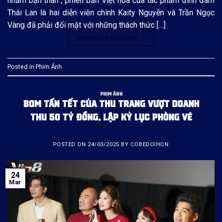
nhầm bạn thân”, phiên bản Việt hóa của tác phẩm đình đám
Thái Lan là hai diễn viên chính Kaity Nguyễn và Trần Ngọc
Vàng đã phải đối mặt với những thách thức […]
CONTINUE READING
→
Posted in
Phim Ảnh
PHIM ẢNH
BOM TẤN TẾT CỦA THU TRANG VƯỢT DOANH
THU 50 TỶ ĐỒNG, LẬP KỶ LỤC PHÒNG VÉ
POSTED ON
24/03/2025
BY
COBEDOIHON
24
Mar