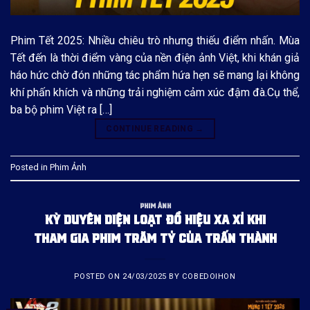
Phim Tết 2025: Nhiều chiêu trò nhưng thiếu điểm nhấn. Mùa
Tết đến là thời điểm vàng của nền điện ảnh Việt, khi khán giả
háo hức chờ đón những tác phẩm hứa hẹn sẽ mang lại không
khí phấn khích và những trải nghiệm cảm xúc đậm đà.Cụ thể,
ba bộ phim Việt ra […]
CONTINUE READING
→
Posted in
Phim Ảnh
PHIM ẢNH
KỲ DUYÊN DIỆN LOẠT ĐỒ HIỆU XA XỈ KHI
THAM GIA PHIM TRĂM TỶ CỦA TRẤN THÀNH
POSTED ON
24/03/2025
BY
COBEDOIHON